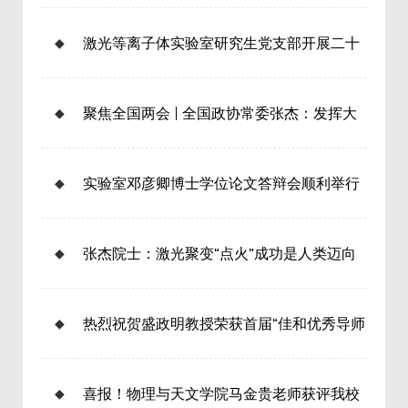
◆
激光等离子体实验室研究生党支部开展二十
大报告系列导学 ——《从党的二十大看中国
共产党的成功密码》
2023-03-10
◆
聚焦全国两会 | 全国政协常委张杰：发挥大
科学研究范式优势 突破根本性科学问题
2023-03-08
◆
实验室邓彦卿博士学位论文答辩会顺利举行
2023-03-03
◆
张杰院士：激光聚变“点火”成功是人类迈向
聚变能时代里程碑
2023-02-08
◆
热烈祝贺盛政明教授荣获首届“佳和优秀导师
2023-01-16
◆
喜报！物理与天文学院马金贵老师获评我校