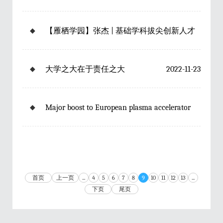
第十二届“凯原”十佳教师
2022-12-24
◆
【雁栖学园】张杰 | 基础学科拔尖创新人才
培养要解决的两个关键问题
2022-11-28
◆
大学之大在于责任之大
2022-11-23
◆
Major boost to European plasma accelerator
facility
2022-11-21
首页
上一页
...
4
5
6
7
8
9
10
11
12
13
...
下页
尾页