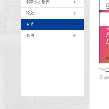
创新人才培养
论文
专著
专利
“十
规划
202
列