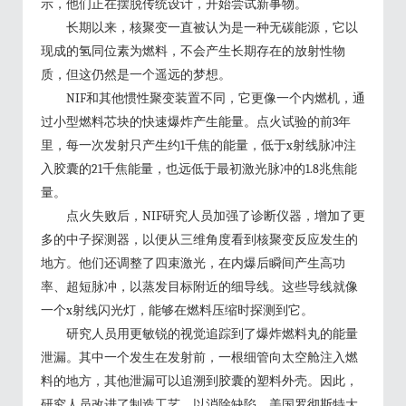
示，他们正在摆脱传统设计，开始尝试新事物。
长期以来，核聚变一直被认为是一种无碳能源，它以
现成的氢同位素为燃料，不会产生长期存在的放射性物
质，但这仍然是一个遥远的梦想。
NIF和其他惯性聚变装置不同，它更像一个内燃机，通
过小型燃料芯块的快速爆炸产生能量。点火试验的前3年
里，每一次发射只产生约1千焦的能量，低于x射线脉冲注
入胶囊的21千焦能量，也远低于最初激光脉冲的1.8兆焦能
量。
点火失败后，NIF研究人员加强了诊断仪器，增加了更
多的中子探测器，以便从三维角度看到核聚变反应发生的
地方。他们还调整了四束激光，在内爆后瞬间产生高功
率、超短脉冲，以蒸发目标附近的细导线。这些导线就像
一个x射线闪光灯，能够在燃料压缩时探测到它。
研究人员用更敏锐的视觉追踪到了爆炸燃料丸的能量
泄漏。其中一个发生在发射前，一根细管向太空舱注入燃
料的地方，其他泄漏可以追溯到胶囊的塑料外壳。因此，
研究人员改进了制造工艺，以消除缺陷。美国罗彻斯特大